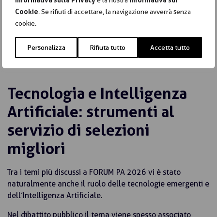
Informativa sulla Privacy
e la nostra
Informativa sui
verificare ciò che ha studiato.
Cookie
. Se rifiuti di accettare, la navigazione avverrà senza
cookie.
Si tratta di un cambiamento culturale che coinvolge non
soltanto gli strumenti di valutazione, ma l’intera
Personalizza
Rifiuta tutto
Accetta tutto
concezione del concorso pubblico.
Tecnologia e Intelligenza
Artificiale: strumenti al
servizio di selezioni
migliori
Tra i temi più discussi a FORUM PA 2026 vi è stato
naturalmente anche il ruolo delle tecnologie emergenti e
dell’Intelligenza Artificiale.
Nel dibattito pubblico il tema viene spesso associato