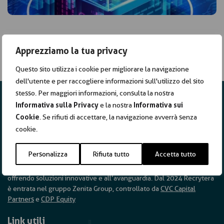
Apprezziamo la tua privacy
Questo sito utilizza i cookie per migliorare la navigazione
dell'utente e per raccogliere informazioni sull'utilizzo del sito
stesso. Per maggiori informazioni, consulta la nostra
Informativa sulla Privacy
e la nostra
Informativa sui
Cookie
. Se rifiuti di accettare, la navigazione avverrà senza
cookie.
Recrytera da anni guida la trasformazione digitale della Pubblica
Personalizza
Rifiuta tutto
Accetta tutto
Amministrazione sia in Italia che in Europa. La nostra missione è
trasformare la selezione del personale nel settore pubblico,
offrendo soluzioni innovative e all’avanguardia. Dal 2024 Recrytera
è entrata nel gruppo
Zenita Group
, controllato da
CVC Capital
Partners
e
CDP Equity
Link utili